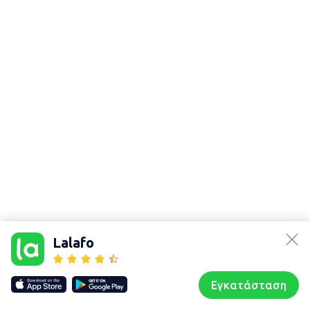
lalafo.az
lalafo.kg
Lalafo
lalafo.rs
Χάρτης
lalafo.pl
τοποθεσίας
Εγκατάσταση
Our websites
Sitemap
Αρχική σελίδα
Αγαπημένα
Пωλούμαι
Συζητήσεις
Προφίλ