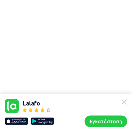
lalafo.az
lalafo.kg
Lalafo
lalafo.rs
Χάρτης
lalafo.pl
τοποθεσίας
Εγκατάσταση
Our websites
Sitemap
Αρχική σελίδα
Αγαπημένα
Пωλούμαι
Συζητήσεις
Προφίλ