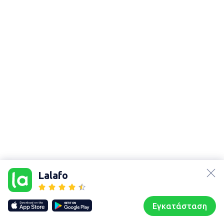
lalafo.az
lalafo.kg
Lalafo
lalafo.rs
Χάρτης
lalafo.pl
τοποθεσίας
Εγκατάσταση
Our websites
Sitemap
Αρχική σελίδα
Αγαπημένα
Пωλούμαι
Συζητήσεις
Προφίλ