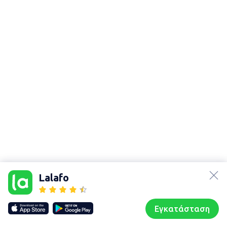
lalafo.az
lalafo.kg
Lalafo
lalafo.rs
Χάρτης
lalafo.pl
τοποθεσίας
Εγκατάσταση
Our websites
Sitemap
Αρχική σελίδα
Αγαπημένα
Пωλούμαι
Συζητήσεις
Προφίλ