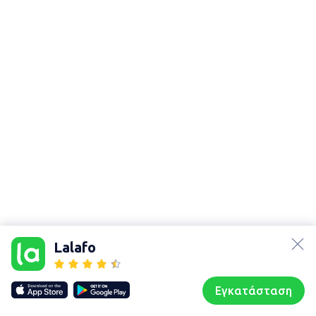
lalafo.az
lalafo.kg
Lalafo
lalafo.rs
Χάρτης
lalafo.pl
τοποθεσίας
Εγκατάσταση
Our websites
Sitemap
Αρχική σελίδα
Αγαπημένα
Пωλούμαι
Συζητήσεις
Προφίλ