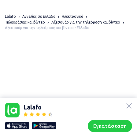
Lalafo
Αγγελίες σε Ελλαδα
Ηλεκτρονικά
Τηλεοράσεις και βίντεο
Αξεσουάρ για την τηλεόραση και βίντεο
Αξεσουάρ για την τηλεόραση και βίντεο - Ελλαδα
lalafo.az
lalafo.kg
Lalafo
lalafo.rs
Χάρτης
lalafo.pl
τοποθεσίας
Εγκατάσταση
Our websites
Sitemap
Αρχική σελίδα
Αγαπημένα
Пωλούμαι
Συζητήσεις
Προφίλ