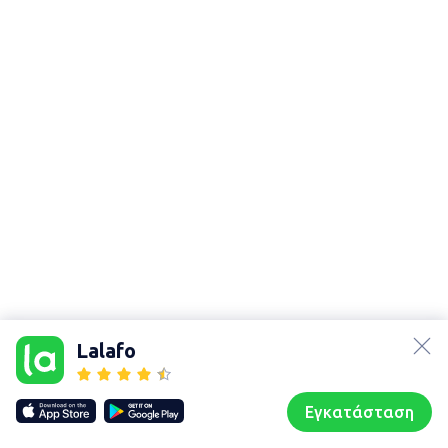
lalafo.az
lalafo.kg
Lalafo
lalafo.rs
Χάρτης
lalafo.pl
τοποθεσίας
Εγκατάσταση
Our websites
Sitemap
Αρχική σελίδα
Αγαπημένα
Пωλούμαι
Συζητήσεις
Προφίλ