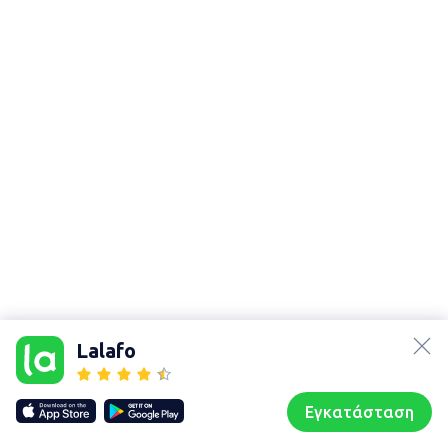
lalafo.az
lalafo.kg
Lalafo
lalafo.rs
Χάρτης
lalafo.pl
τοποθεσίας
Εγκατάσταση
Our websites
Sitemap
Αρχική σελίδα
Αγαπημένα
Пωλούμαι
Συζητήσεις
Προφίλ