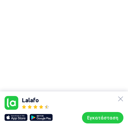
lalafo.az
lalafo.kg
Lalafo
lalafo.rs
Χάρτης
lalafo.pl
τοποθεσίας
Εγκατάσταση
Our websites
Sitemap
Αρχική σελίδα
Αγαπημένα
Пωλούμαι
Συζητήσεις
Προφίλ