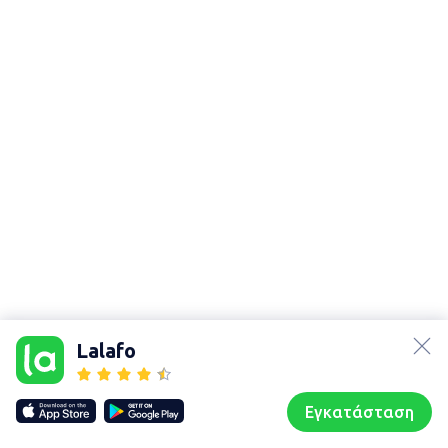
lalafo.az
lalafo.kg
Lalafo
lalafo.rs
Χάρτης
lalafo.pl
τοποθεσίας
Εγκατάσταση
Our websites
Sitemap
Αρχική σελίδα
Αγαπημένα
Пωλούμαι
Συζητήσεις
Προφίλ