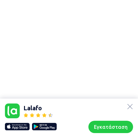
lalafo.az
lalafo.kg
Lalafo
lalafo.rs
Χάρτης
lalafo.pl
τοποθεσίας
Εγκατάσταση
Our websites
Sitemap
Αρχική σελίδα
Αγαπημένα
Пωλούμαι
Συζητήσεις
Προφίλ