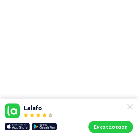
lalafo.az
lalafo.kg
Lalafo
lalafo.rs
Χάρτης
lalafo.pl
τοποθεσίας
Εγκατάσταση
Our websites
Sitemap
Αρχική σελίδα
Αγαπημένα
Пωλούμαι
Συζητήσεις
Προφίλ