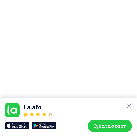
lalafo.az
lalafo.kg
Lalafo
lalafo.rs
Χάρτης
lalafo.pl
τοποθεσίας
Εγκατάσταση
Our websites
Sitemap
Αρχική σελίδα
Αγαπημένα
Пωλούμαι
Συζητήσεις
Προφίλ