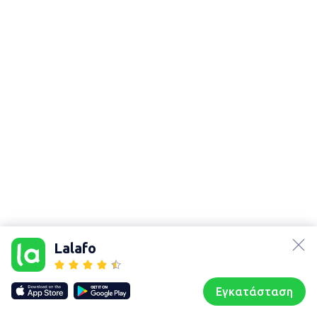
lalafo.az
lalafo.kg
Lalafo
lalafo.rs
Χάρτης
lalafo.pl
τοποθεσίας
Εγκατάσταση
Our websites
Sitemap
Αρχική σελίδα
Αγαπημένα
Пωλούμαι
Συζητήσεις
Προφίλ