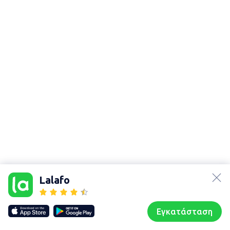
lalafo.az
lalafo.kg
Lalafo
lalafo.rs
Χάρτης
lalafo.pl
τοποθεσίας
Εγκατάσταση
Our websites
Sitemap
Αρχική σελίδα
Αγαπημένα
Пωλούμαι
Συζητήσεις
Προφίλ