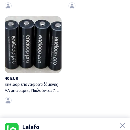
χαρακτηριστικά: Windows 11
μπαταριών AA &
Eneloop επαναφορτιζόμενες Α
40 EUR
Eneloop επαναφορτιζόμενες
ΑΑ μπαταρίες Πωλούνται 7
επαναφορτιζόμενες
lalafo.az
lalafo.kg
Lalafo
lalafo.rs
Ηλεκτρονικά - Ελλαδα
Lalafo
Αγγελίες σε Ελλαδα
Ηλεκτρονικά