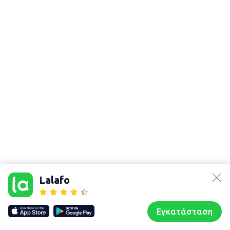
lalafo.az
lalafo.kg
Lalafo
lalafo.rs
Χάρτης
lalafo.pl
τοποθεσίας
Εγκατάσταση
Our websites
Sitemap
Αρχική σελίδα
Αγαπημένα
Пωλούμαι
Συζητήσεις
Προφίλ