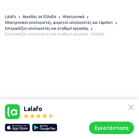
Lalafo
Αγγελίες σε Ελλαδα
Ηλεκτρονικά
Ηλεκτρονικοί υπολογιστές, φορητοί υπολογιστές και τάμπλετ
Επιτραπέζιοι υπολογιστές και σταθμοί εργασίας
Επιτραπέζιοι υπολογιστές και σταθμοί εργασίας - Ελλαδα
lalafo.az
lalafo.kg
Lalafo
lalafo.rs
Χάρτης
lalafo.pl
τοποθεσίας
Εγκατάσταση
Our websites
Sitemap
Αρχική σελίδα
Αγαπημένα
Пωλούμαι
Συζητήσεις
Προφίλ