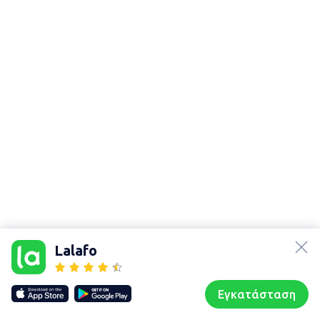
lalafo.az
lalafo.kg
Lalafo
lalafo.rs
Χάρτης
lalafo.pl
τοποθεσίας
Εγκατάσταση
Our websites
Sitemap
Αρχική σελίδα
Αγαπημένα
Пωλούμαι
Συζητήσεις
Προφίλ