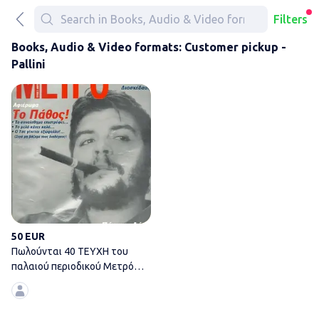
Filters
Books, Audio & Video formats: Customer pickup -
Pallini
Πωλούνται 40 ΤΕΥΧΗ του παλα
50 EUR
Πωλούνται 40 ΤΕΥΧΗ του
παλαιού περιοδικού Μετρό
από το 1995 σε αρίστη