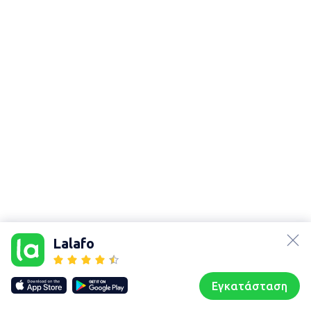
lalafo.az
Χάρτης
τοποθεσίας
lalafo.kg
Lalafo
Sitemap in
lalafo.rs
location: Κεντρική
lalafo.pl
Ελλάδα
Εγκατάσταση
Our websites
Sitemap
Αρχική σελίδα
Αγαπημένα
Пωλούμαι
Συζητήσεις
Προφίλ