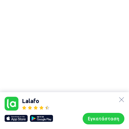
Χάρτης
τοποθεσίας
lalafo.az
Sitemap in
location:
lalafo.kg
Περιφερειακή
Lalafo
ενότητα
lalafo.rs
Κεντρικού Τομέα
lalafo.pl
Αθηνών
Εγκατάσταση
Our websites
Sitemap
Αρχική σελίδα
Αγαπημένα
Пωλούμαι
Συζητήσεις
Προφίλ