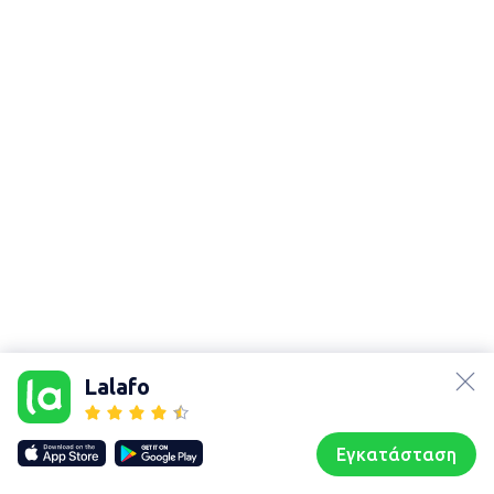
lalafo.az
Χάρτης
τοποθεσίας
lalafo.kg
Lalafo
Sitemap in
lalafo.rs
location:
lalafo.pl
Ασπρόπυργος
Εγκατάσταση
Our websites
Sitemap
Αρχική σελίδα
Αγαπημένα
Пωλούμαι
Συζητήσεις
Προφίλ