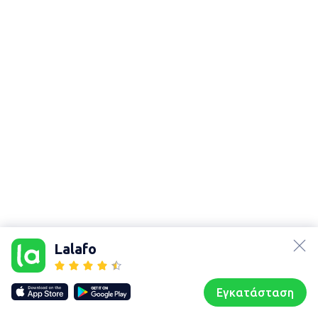
lalafo.az
Χάρτης
τοποθεσίας
lalafo.kg
Lalafo
Sitemap in
lalafo.rs
location: Άγιος
lalafo.pl
Κήρυκος
Εγκατάσταση
Our websites
Sitemap
Αρχική σελίδα
Αγαπημένα
Пωλούμαι
Συζητήσεις
Προφίλ