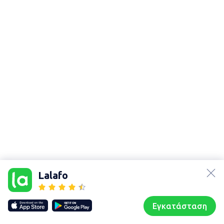
lalafo.az
lalafo.kg
Lalafo
lalafo.rs
Χάρτης
lalafo.pl
τοποθεσίας
Εγκατάσταση
Our websites
Sitemap
Αρχική σελίδα
Αγαπημένα
Пωλούμαι
Συζητήσεις
Προφίλ